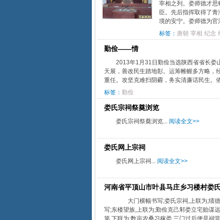
宰相之列。娄师德才思
臣。先后指挥取得了青
境的安宁。娄师德为官清
标签：
唐朝
宰相
纪念
勤俭——情
2013年1月31日勤俭当选陕西省省
天展，善改民生踏地彰。运筹帷幄多方略，经国
重任。攻坚克难扫阴霾，务实清廉话民生。依宪
标签：
勤俭
娄氏宗祠祭奠浏览
娄氏宗祠祭奠浏览...
阅读全文>>
娄氏网上宗祠
娄氏网上宗祠...
阅读全文>>
河南省平顶山市叶县马庄乡习楼村娄
大门横幅书写;娄氏宗祠,上联为;绩德
写;东楼望族,上联为;勤俭克己邾娄立宅贻谋远
第,下联为;数亩农桑习稼娄,三门过后便是祠堂,