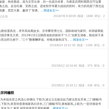
敏捷，帅杰善战，虽为文官出身，但一生战功卓著，为唐及武周时期西北守边重
海之战、反击吐蕃、安西之战、进攻契丹等重大战役的胜利，有力的巩固了西北边
廉，宽宏大量，赢得了‘智勇、...
阅读全文>>
2018/7/6 9:38:09 阅读：1688 评论：2
纪念馆
长娄山勤俭显风光，求学高知离故乡。京华攀登博士位，国际称雄为家邦。科研硕果航
济事见大章。2013年2月1日陕西省政府新班子“十八”光辉五湖春，勤俭班子承
治邦九牧宁，“三个”翻番酬梦成。仰视赤旗热泪飞，...
阅读全文>>
2016/6/24 16:51:39 阅读：1168 评论：0
2015/6/12 16:34:46 阅读：374 评论：0
2015/6/12 16:34:11 阅读：438 评论：0
氏宗祠楹联
为本续先世之风流心存继往,下联为;凌云立志振后起乃家法意在开来,二门横幅书
,下联为;恭宽仰度唐相家风衍庆长,三门横幅书写;唐相家风,上联为;一堂诗酒读书
堂名为;仁寿堂,祠堂前便是壮观的卷棚....
阅读全文>>