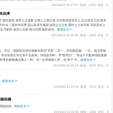
2015/6/10 20:37:07 阅读：2255 评论：0
村名由来
家世.省堂公之遗教.太孺人之贤行者.当耳熟焉谨质言之.以当登堂之祝.娄本
为叶令二第皆来其季.昆山县丞号逸园.省堂公之父也.爱叶之土俗淳朴.买田昆水之
乃躬率.省堂公兄第.竭力经营.画田原沟...
阅读全文>>
2015/6/10 20:36:30 阅读：1559 评论：0
不过，他留给后世的形象却有些“另类”：其一，特别能忍耐。一次，他与宰相
李在前面左等右等不见他来。待他走到时，李“怒骂曰”：“你这个只配种地的臭家
对李的鄙视像没事人一样。另一位宰相狄仁杰，在“班子”中...
阅读全文>>
2015/6/6 16:45:18 阅读：1926 评论：0
.
阅读全文>>
2015/6/3 23:21:14 阅读：1371 评论：0
明扬祖德
扬祖德...
阅读全文>>
2015/6/3 23:18:38 阅读：1062 评论：0