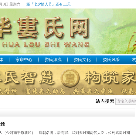
8月8日 星期六
距『七夕情人节』还有11天
体
家谱中心
娄氏源流
娄氏文化
娄氏风采
念馆
人（今河南平原新区），唐朝名将，唐高宗、武则天时期两代大臣，位列武周时期