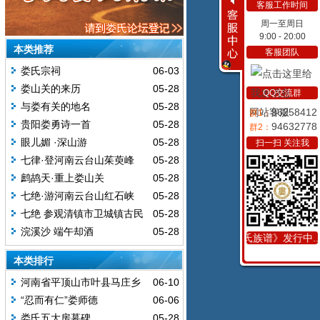
客服工作时间
周一至周日
9:00 - 20:00
本类推荐
客服团队
娄氏宗祠
06-03
娄山关的来历
05-28
QQ交流群
与娄有关的地名
05-28
网站客服
96258412
群1：
贵阳娄勇诗一首
05-28
94632778
群2：
眼儿媚 ·深山游
05-28
扫一扫 关注我
七律·登河南云台山茱萸峰
05-28
鹧鸪天·重上娄山关
05-28
七绝·游河南云台山红石峡
05-28
七绝 参观清镇市卫城镇古民
05-28
居
浣溪沙 端午却酒
05-28
《娄氏族谱》发行中
本类排行
河南省平顶山市叶县马庄乡
06-10
习楼村娄氏宗祠楹联
“忍而有仁”娄师德
06-06
娄氏五大房墓碑
05-28