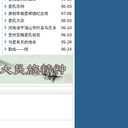
娄氏宗祠
06-03
唐朝宰相娄师德纪念馆
07-06
娄氏大宗
06-03
河南省平顶山市叶县马庄乡
06-10
习楼村--村名由来
贵州安顺娄氏祖坟
06-03
与娄有关的地名
05-28
勤俭——情
06-24