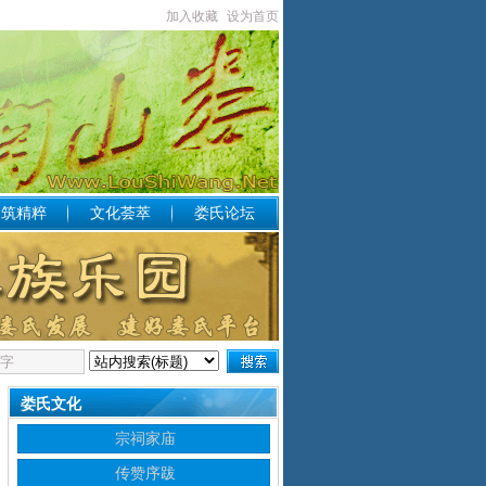
加入收藏
设为首页
构筑精粹
文化荟萃
娄氏论坛
娄氏文化
宗祠家庙
传赞序跋