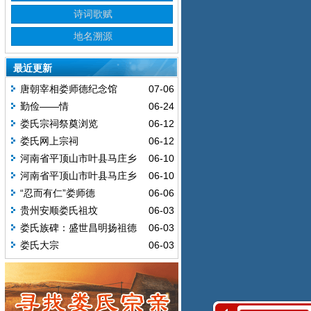
诗词歌赋
地名溯源
最近更新
唐朝宰相娄师德纪念馆
07-06
勤俭——情
06-24
娄氏宗祠祭奠浏览
06-12
娄氏网上宗祠
06-12
河南省平顶山市叶县马庄乡
06-10
习楼村娄氏宗祠楹联
河南省平顶山市叶县马庄乡
06-10
习楼村--村名由来
“忍而有仁”娄师德
06-06
贵州安顺娄氏祖坟
06-03
娄氏族碑：盛世昌明扬祖德
06-03
娄氏大宗
06-03