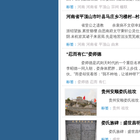
标签：
河南
河南省
平顶山
宗祠
楹联
河南省平顶山市叶县马庄乡习楼村--
省堂公之遗教 余衰病不文窃幸於.娄氏
浙绍望族.累世簪缨.自思南府太守秉轩公灵仕
阴.未机皆其诸子来居焉.先是地苦沮汝荒芜难治.
标签：
河南
河南省
平顶山
由来
“忍而有仁”娄师德
娄师德是武则天时代的一个重臣名将。
李昭德一同入朝，娄身体肥胖，跟不上步伐，
伙。”而娄却笑着答：“我不种地，让谁种呀?”
标签：
娄师德
忍而
有仁
贵州安顺娄氏祖坟
贵州安顺娄氏祖坟..
标签：
贵州
祖坟
娄氏族碑：盛世昌
娄氏族碑：盛世昌明
标签：
盛世