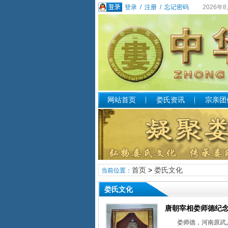
登录
/
注册
/
忘记密码
2026年
网站首页
娄氏资讯
宗亲团
首页
>
娄氏文化
当前位置：
娄氏文化
唐朝宰相娄师德纪
娄师德，河南原武