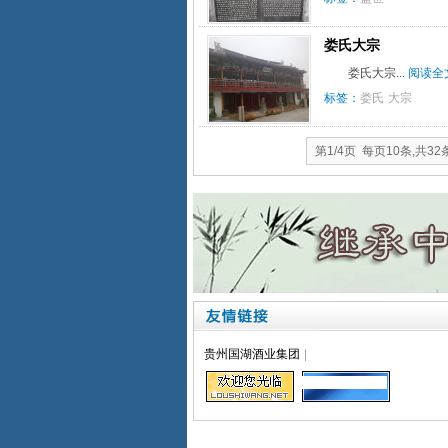
娄氏大宗
娄氏大宗...
阅读全
标签：
娄氏
大宗
第1/4页 每页10条,共3
贵州国湖酒业集团
|