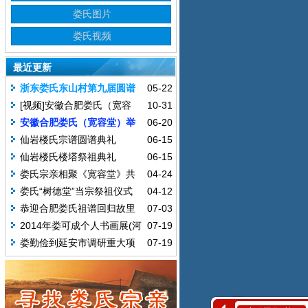
娄氏图片
娄氏视频
最近更新
浙东娄氏东山村第九届圆谱
05-22
庆典仪式活动2017.04.15
[视频]安徽合肥娄氏（宽容
10-31
堂）宗谱二修颁谱庆典
安徽合肥娄氏（宽容堂）举
06-20
行迎谱暨二修一周年纪念活动
仙岩楼氏宗谱圆谱典礼
06-15
2017.6.18
仙岩楼氏楼塔祭祖典礼
06-15
娄氏宗亲相聚《宽容堂》共
04-24
商家谱之事2017.4.22
娄氏“树德堂”当宗祭祖仪式
04-12
【南京江浦2017.04.03】
恭迎合肥娄氏祖谱回归故里
07-03
大典暨合肥娄氏修谱理事会成立揭
2014年娄可成个人书画展(河
07-19
牌仪式
池站)暨藏友答谢会
娄勤俭到延安市调研重大项
07-19
目建设