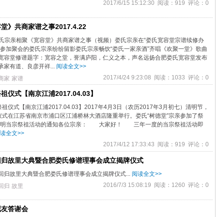
2017/6/15 15:12:30 阅读：919 评论：0
》共商家谱之事2017.4.22
日娄氏宗亲相聚《宽容堂》共商家谱之事（视频）娄氏宗亲在“娄氏宽容堂宗谱续修办
来参加聚会的娄氏宗亲纷纷留影娄氏宗亲畅饮“娄氏一家亲酒”齐唱《欢聚一堂》歌曲
宽容堂修谱题字：宽容之堂，誉满庐阳，仁义之本，声名远扬合肥娄氏宽容堂发布
家有道、良彦开祥...
阅读全文>>
2017/4/24 9:23:08 阅读：1033 评论：0
商家
家谱
仪式【南京江浦2017.04.03】
祖仪式【南京江浦2017.04.03】2017年4月3日（农历2017年3月初七）清明节，
祖仪式在江苏省南京市浦口区江浦桥林大酒店隆重举行。娄氏“树德堂”宗亲参加了祭
年清明当宗祭祖活动的通知各位宗亲： 大家好！ 三年一度的当宗祭祖活动即
读全文>>
2017/4/12 17:33:43 阅读：919 评论：0
回归故里大典暨合肥娄氏修谱理事会成立揭牌仪式
回归故里大典暨合肥娄氏修谱理事会成立揭牌仪式...
阅读全文>>
2016/7/3 15:08:19 阅读：1260 评论：0
回归
故里
藏友答谢会