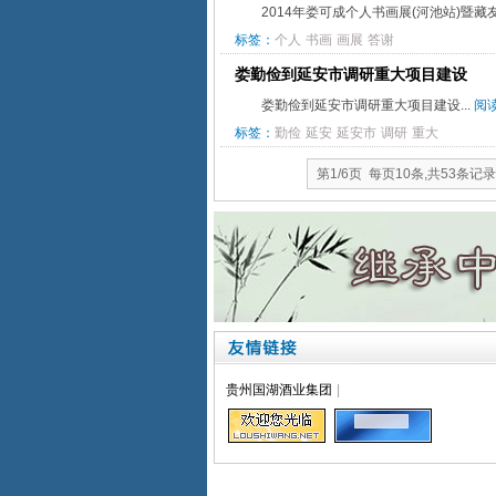
2014年娄可成个人书画展(河池站)暨藏友
标签：
个人
书画
画展
答谢
娄勤俭到延安市调研重大项目建设
娄勤俭到延安市调研重大项目建设...
阅
标签：
勤俭
延安
延安市
调研
重大
第1/6页 每页10条,共53条记录
贵州国湖酒业集团
|