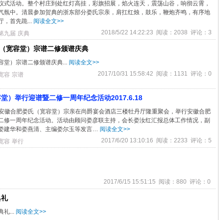
仪式活动。整个村庄到处红灯高挂，彩旗招展，焰火连天，震荡山谷，响彻云霄，
气氛中。清晨参加贺典的浙东部分娄氏宗亲，肩扛红烛，鼓乐，鞭炮齐鸣，有序地
，首先跪...
阅读全文>>
2018/5/22 14:22:23 阅读：2038 评论：3
第九届
庆典
氏（宽容堂）宗谱二修颁谱庆典
堂）宗谱二修颁谱庆典...
阅读全文>>
2017/10/31 15:58:42 阅读：1131 评论：0
宽容
宗谱
）举行迎谱暨二修一周年纪念活动2017.6.18
8日，安徽合肥娄氏（宽容堂）宗亲在尚爵宴会酒店三楼牡丹厅隆重聚会，举行安徽合肥
二修一周年纪念活动。活动由顾问娄彦联主持，会长娄汝红汇报总体工作情况，副
娄建华和娄燕清、主编娄尔玉等发言…
阅读全文>>
2017/6/20 13:10:16 阅读：2233 评论：5
宽容
举行
2017/6/15 15:51:15 阅读：880 评论：0
典礼
礼...
阅读全文>>