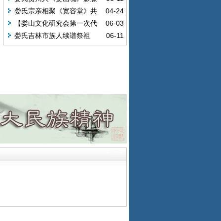
（第一辑）
娄氏宗亲相聚《宽容堂》共
04-24
商家谱之事2017.4.22
【娄山文化研究会第一次代
06-03
表大会盛况】（1）
娄氏吉林市族人续谱祭祖
06-11
（2013-01-26）（E）