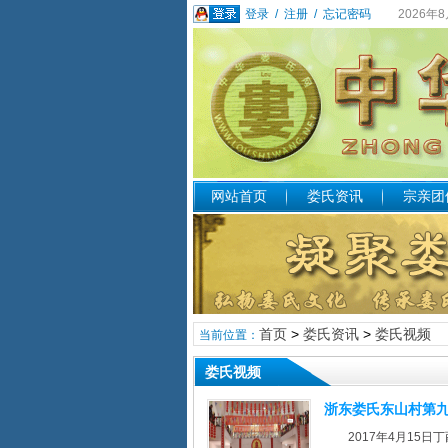
登录
/
注册
/
忘记密码
2026年
网站首页
娄氏资讯
宗亲团
首页
>
娄氏资讯
>
娄氏视频
当前位置：
娄氏视频
浙东娄氏东山村第九届
2017年4月1