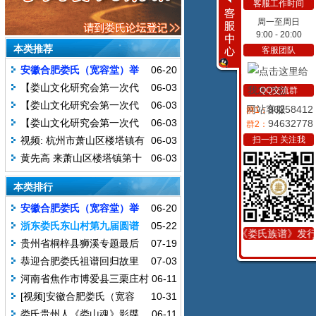
客服工作时间
周一至周日
9:00 - 20:00
本类推荐
客服团队
安徽合肥娄氏（宽容堂）举
06-20
行迎谱暨二修一周年纪念活动
【娄山文化研究会第一次代
06-03
QQ交流群
2017.6.18
表大会盛况】（3）
【娄山文化研究会第一次代
06-03
网站客服
96258412
群1：
表大会盛况】（2）
【娄山文化研究会第一次代
06-03
94632778
群2：
表大会盛况】（1）
视频: 杭州市萧山区楼塔镇有
06-03
扫一扫 关注我
一千多年的（楼氏家族）仙岩楼氏
黄先高 来萧山区楼塔镇第十
06-03
续修宗谱圆满成功
四次续修《仙岩楼氏宗谱》圆谱庆
本类排行
典演出
安徽合肥娄氏（宽容堂）举
06-20
行迎谱暨二修一周年纪念活动
浙东娄氏东山村第九届圆谱
05-22
《娄氏族谱》发行中.
2017.6.18
庆典仪式活动2017.04.15
贵州省桐梓县狮溪专题最后
07-19
版
恭迎合肥娄氏祖谱回归故里
07-03
大典暨合肥娄氏修谱理事会成立揭
河南省焦作市博爱县三栗庄村
06-11
牌仪式
清明娄氏拜祖树碑视频
[视频]安徽合肥娄氏（宽容
10-31
堂）宗谱二修颁谱庆典
娄氏贵州人《娄山魂》影牒
06-11