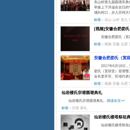
东山村第九届圆谱庆典
举族上下洋溢在吉日的
涌向村口，步入宗祠大厅
标签：
东山
山村
第九
[视频]安徽合肥娄
安徽合肥娄氏（宽容
标签：
视频
安徽
合肥
安徽合肥娄氏（宽容堂
2017年6月1
娄氏（宽容堂）迎谱暨
会长娄开宗、区域代表
标签：
视频
安徽
合肥
仙岩楼氏宗谱圆谱典礼
仙岩楼氏宗谱圆谱典礼...
阅读全文>>
标签：
宗谱
典礼
仙岩楼氏楼塔祭祖
仙岩楼氏楼塔祭祖典