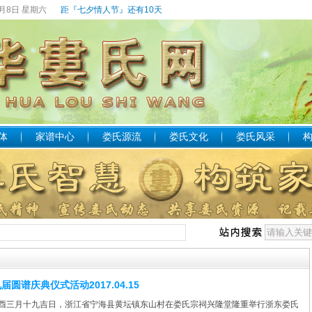
8月8日 星期六
距『七夕情人节』还有10天
体
家谱中心
娄氏源流
娄氏文化
娄氏风采
圆谱庆典仪式活动2017.04.15
5日丁酉三月十九吉日，浙江省宁海县黄坛镇东山村在娄氏宗祠兴隆堂隆重举行浙东娄氏