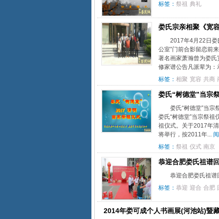
标签：
祭祖
典礼
娄氏宗亲相聚《宽容堂
2017年4月22
公室”门前合影留恋前
著名画家萧瀚曾为娄氏
修家谱公告凡派辈为：承
标签：
相聚
宽容
共商
娄氏“树德堂”当宗祭祖
娄氏“树德堂”当宗祭
娄氏“树德堂”当宗祭
祖仪式。关于2017
将举行，按2011年...
阅
标签：
祭祖
仪式
南京
恭迎合肥娄氏祖谱
恭迎合肥娄氏祖谱
标签：
恭迎
迎合
合肥
2014年娄可成个人书画展(河池站)暨