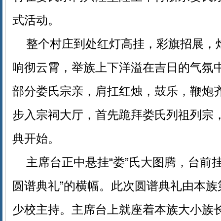
式活动。
整个村庄到处红灯高挂，彩旗招展，
响彻云霄，举族上下洋溢在吉日的气氛
部分娄氏宗亲，肩扛红烛，鼓乐，鞭炮
步入宗祠大厅，首先跪拜娄氏列祖列宗
典开始。
主席台正中悬挂“娄”氏大图腾，台前
圆谱典礼”的横幅。此次圆谱典礼由本族
少校主持。主席台上就座着本族大小族