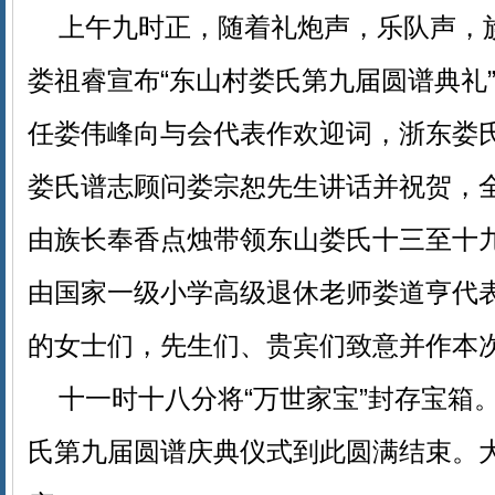
上午九时正，随着礼炮声，乐队声，
娄祖睿宣布“东山村娄氏第九届圆谱典礼
任娄伟峰向与会代表作欢迎词，浙东娄
娄氏谱志顾问娄宗恕先生讲话并祝贺，
由族长奉香点烛带领东山娄氏十三至十
由国家一级小学高级退休老师娄道亨代
的女士们，先生们、贵宾们致意并作本
十一时十八分将“万世家宝”封存宝箱
氏第九届圆谱庆典仪式到此圆满结束。