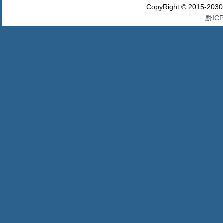
CopyRight © 2015-20
黔ICP