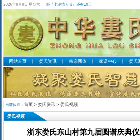
2026年8月8日 星期六
距『七夕情人节』还有10天
网站首页
娄氏资讯
宗亲团体
家谱中心
娄氏
首页
>
娄氏资讯
>
娄氏视频
当前位置：
娄氏视频
浙东娄氏东山村第九届圆谱庆典仪式活动