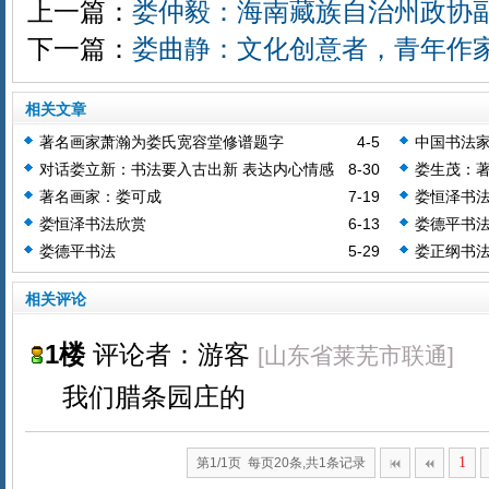
上一篇：
娄仲毅：海南藏族自治州政协
下一篇：
娄曲静：文化创意者，青年作
相关文章
著名画家萧瀚为娄氏宽容堂修谱题字
4-5
中国书法
对话娄立新：书法要入古出新 表达内心情感
8-30
娄生茂：
著名画家：娄可成
7-19
娄恒泽书法
同梦美
娄恒泽书法欣赏
6-13
娄德平书
娄德平书法
5-29
娄正纲书
相关评论
1楼
评论者：游客
[山东省莱芜市联通]
我们腊条园庄的
1
第1/1页 每页20条,共1条记录