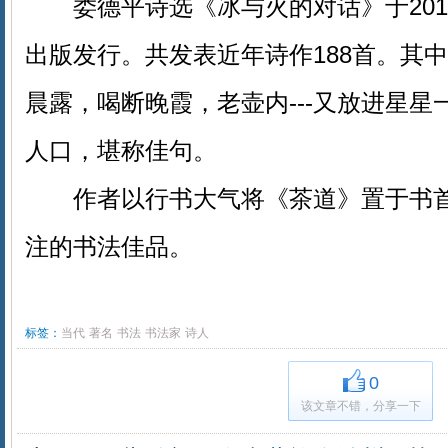
娄德平诗选《冰与火的对话》于201
出版发行。共发表近年诗作188首。其
晨露，喝断晚霞，老壶内---又放进星星一把
人口，堪称佳句。
作者以行书大气将《茶道》置于书首
注的书法佳品。
标签：
当代
著名
书法
书法家
诗人
0
该文章不错，分享一下