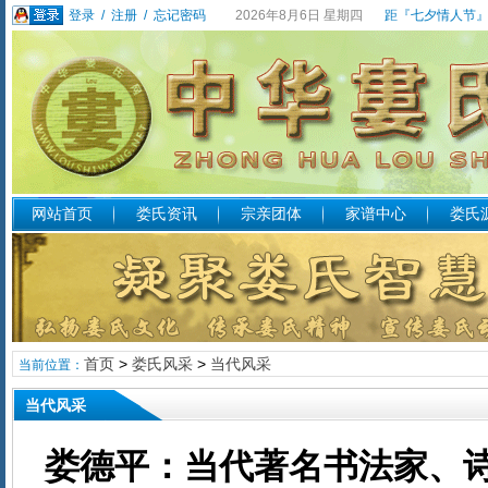
登录
/
注册
/
忘记密码
2026年8月6日 星期四
距『七夕情人节』
网站首页
娄氏资讯
宗亲团体
家谱中心
娄氏
首页
>
娄氏风采
>
当代风采
当前位置：
当代风采
娄德平：当代著名书法家、