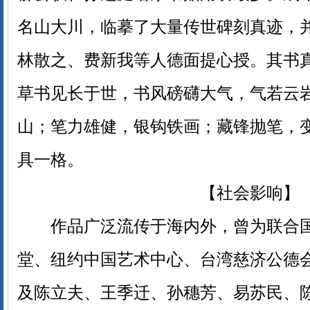
名山大川，临摹了大量传世碑刻真迹，
林散之、费新我等人德面提心授。其书
草书见长于世，书风磅礴大气，气若云
山；笔力雄健，银钩铁画；藏锋抛笔，
具一格。
【社会影响】
作品广泛流传于海内外，曾为联合国
堂、纽约中国艺术中心、台湾慈济公德
及陈立夫、王季迁、孙穗芳、易苏民、